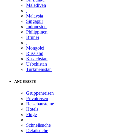
Malediven
Malaysia
Singapur
Indonesien
Philippinen
Brunei
Mongolei
Russland
Kasachstan
Usbekistan
Turkmenistan
ANGEBOTE
Gruppenreisen
Privatreisen
Reisebausteine
Hotels
Flüge
Schnellsuche
Detailsuche