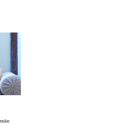
mular.