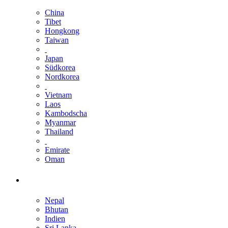
China
Tibet
Hongkong
Taiwan
Japan
Südkorea
Nordkorea
Vietnam
Laos
Kambodscha
Myanmar
Thailand
Emirate
Oman
Nepal
Bhutan
Indien
Sri Lanka