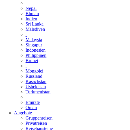
Nepal
Bhutan
Indien
Sri Lanka
Malediven
Malaysia
Singapur
Indonesien
Philippinen
Brunei
Mongolei
Russland
Kasachstan
Usbekistan
Turkmenistan
Emirate
Oman
Angebote
Gruppenreisen
Privatreisen
Reisebausteine