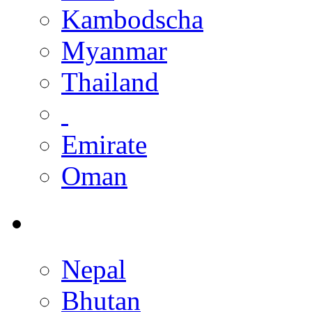
Kambodscha
Myanmar
Thailand
Emirate
Oman
Nepal
Bhutan