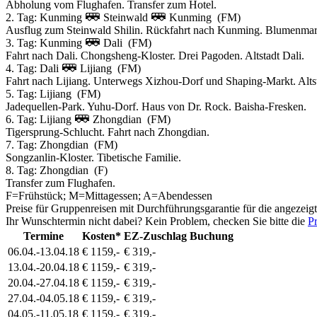
Abholung vom Flughafen. Transfer zum Hotel.
2. Tag:
Kunming
Steinwald
Kunming
(FM)
Ausflug zum Steinwald Shilin. Rückfahrt nach Kunming. Blumenmar
3. Tag:
Kunming
Dali
(FM)
Fahrt nach Dali. Chongsheng-Kloster. Drei Pagoden. Altstadt Dali.
4. Tag:
Dali
Lijiang
(FM)
Fahrt nach Lijiang. Unterwegs Xizhou-Dorf und Shaping-Markt. Altst
5. Tag:
Lijiang
(FM)
Jadequellen-Park. Yuhu-Dorf. Haus von Dr. Rock. Baisha-Fresken.
6. Tag:
Lijiang
Zhongdian
(FM)
Tigersprung-Schlucht. Fahrt nach Zhongdian.
7. Tag:
Zhongdian
(FM)
Songzanlin-Kloster. Tibetische Familie.
8. Tag:
Zhongdian
(F)
Transfer zum Flughafen.
F=Frühstück; M=Mittagessen; A=Abendessen
Preise für Gruppenreisen mit Durchführungsgarantie für die angezeig
Ihr Wunschtermin nicht dabei? Kein Problem, checken Sie bitte die
Pr
Termine
Kosten*
EZ-Zuschlag
Buchung
06.04.-13.04.18
€ 1159,-
€ 319,-
13.04.-20.04.18
€ 1159,-
€ 319,-
20.04.-27.04.18
€ 1159,-
€ 319,-
27.04.-04.05.18
€ 1159,-
€ 319,-
04.05.-11.05.18
€ 1159,-
€ 319,-