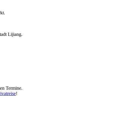
kt.
adt Lijiang.
ten Termine.
ivatreise
!