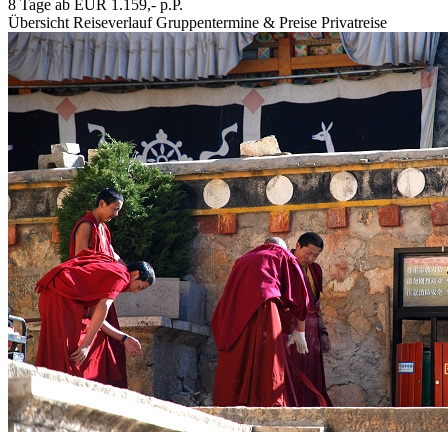
8 Tage ab EUR 1.159,- p.P.
Übersicht
Reiseverlauf
Gruppentermine & Preise
Privatreise