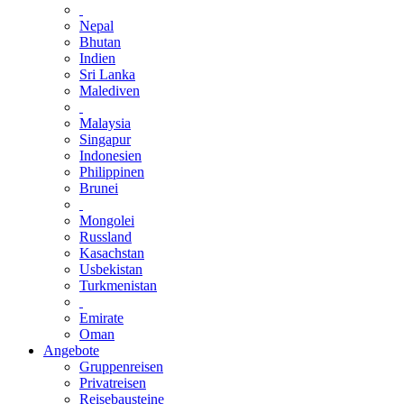
Nepal
Bhutan
Indien
Sri Lanka
Malediven
Malaysia
Singapur
Indonesien
Philippinen
Brunei
Mongolei
Russland
Kasachstan
Usbekistan
Turkmenistan
Emirate
Oman
Angebote
Gruppenreisen
Privatreisen
Reisebausteine