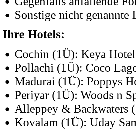
Gegenfalls anfallende F
Sonstige nicht genannte 
Ihre Hotels:
Cochin (1Ü): Keya Hotel
Pollachi (1Ü): Coco La
Madurai (1Ü): Poppys H
Periyar (1Ü): Woods n S
Alleppey & Backwaters 
Kovalam (1Ü): Uday Sa