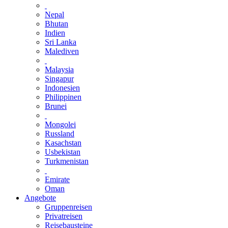
Nepal
Bhutan
Indien
Sri Lanka
Malediven
Malaysia
Singapur
Indonesien
Philippinen
Brunei
Mongolei
Russland
Kasachstan
Usbekistan
Turkmenistan
Emirate
Oman
Angebote
Gruppenreisen
Privatreisen
Reisebausteine