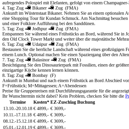
aufregendes Polospiel mit Elefanten, gefolgt von einem Champagner-
4. Tag:
Zug
Bikaner
Zug
(FMA)
Ankunft im Wüstenstaat Bikaner. Nehmen Sie an einem optionalen Aus
eine Shopping Tour für Kundan Schmuck. Am Nachmittag besuchen Si
und einer Folklore Aufführung bei den Sanddünen.
5. Tag:
Zug
Jodhpur
Zug
(FMA)
Entspannen Sie während eines Frühstücks an Bord, während Sie in Jo
den Old Clock Tower Markt und weiter über die majestätische Mehran
6. Tag:
Zug
Udaipur
Zug
(FMA)
Bestaunen Sie die herrliche Landschaft während eines großzügigen Früh
einem Lunch. Optional machen Sie einen Spaziergang über den Alten
7. Tag:
Zug
Balasinor
Zug
(FMA)
Besichtigung Sie den Dinosaurierpark mit Fossilien, einen der größt
einzigartige Küche kennen lernen können.
8. Tag:
Zug
Bombay
(F)
Ankunft in Mumbai und nach einem Frühstück an Bord Abschied vo
F=Frühstück; M=Mittagessen; A=Abendessen
Preise für Gruppenreisen mit Durchführungsgarantie für die angezeig
Ihr Wunschtermin nicht dabei? Kein Problem, checken Sie bitte die
Pr
Termine
Kosten*
EZ-Zuschlag
Buchung
13.10.-20.10.18
€ 4899,-
€ 3699,-
10.11.-17.11.18
€ 4899,-
€ 3699,-
08.12.-15.12.18
€ 4899,-
€ 3699,-
05.01.-12.01.19
€ 4899,-
€ 3699,-