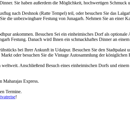
Dinner. Sie haben außerdem die Möglichkeit, hochwertigen Schmuck un
flug nach Deshnok (Ratte Tempel) teil, oder besuchen Sie das Lalgar
e die unbezwingbare Festung von Junagarh. Nehmen Sie an einer Kame
dhpur ankommen. Besuchen Sei ein einheimisches Dorf als optionale A
garh Festung. Danach wird Ihnen ein schmackhaftes Dinner an einem e
stücks bei Ihrer Ankunft in Udaipur. Besuchen Sie den Stadtpalast und 
 Markt oder besuchen Sie die Vintage Autosammlung der königlichen F
en weltweit. Anschließend Besuch eines einheimischen Dorfs und einem 
m Maharajas Express.
ten Termine.
ivatreise
!