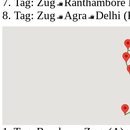
Tag: Zug
Ranthambore
Tag: Zug
Agra
Delhi 