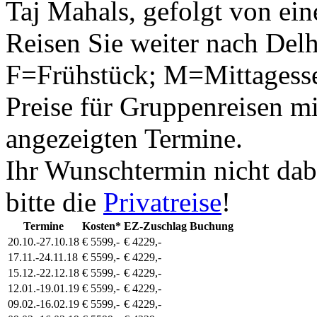
Taj Mahals, gefolgt von e
Reisen Sie weiter nach Delh
F=Frühstück; M=Mittagess
Preise für Gruppenreisen mi
angezeigten Termine.
Ihr Wunschtermin nicht dab
bitte die
Privatreise
!
Termine
Kosten*
EZ-Zuschlag
Buchung
20.10.-27.10.18
€ 5599,-
€ 4229,-
17.11.-24.11.18
€ 5599,-
€ 4229,-
15.12.-22.12.18
€ 5599,-
€ 4229,-
12.01.-19.01.19
€ 5599,-
€ 4229,-
09.02.-16.02.19
€ 5599,-
€ 4229,-