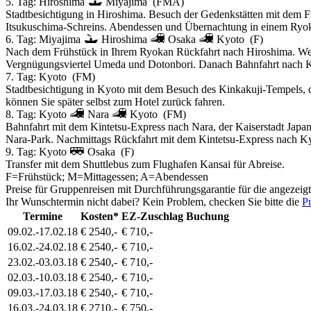
5. Tag:
Hiroshima
Miyajima
(FMA)
Stadtbesichtigung in Hiroshima. Besuch der Gedenkstätten mit dem 
Itsukuschima-Schreins. Abendessen und Übernachtung in einem Ryo
6. Tag:
Miyajima
Hiroshima
Osaka
Kyoto
(F)
Nach dem Frühstück in Ihrem Ryokan Rückfahrt nach Hiroshima. Wei
Vergnügungsviertel Umeda und Dotonbori. Danach Bahnfahrt nach K
7. Tag:
Kyoto
(FM)
Stadtbesichtigung in Kyoto mit dem Besuch des Kinkakuji-Tempels, 
können Sie später selbst zum Hotel zurück fahren.
8. Tag:
Kyoto
Nara
Kyoto
(FM)
Bahnfahrt mit dem Kintetsu-Express nach Nara, der Kaiserstadt Japan
Nara-Park. Nachmittags Rückfahrt mit dem Kintetsu-Express nach K
9. Tag:
Kyoto
Osaka
(F)
Transfer mit dem Shuttlebus zum Flughafen Kansai für Abreise.
F=Frühstück; M=Mittagessen; A=Abendessen
Preise für Gruppenreisen mit Durchführungsgarantie für die angezeig
Ihr Wunschtermin nicht dabei? Kein Problem, checken Sie bitte die
Pr
Termine
Kosten*
EZ-Zuschlag
Buchung
09.02.-17.02.18
€ 2540,-
€ 710,-
16.02.-24.02.18
€ 2540,-
€ 710,-
23.02.-03.03.18
€ 2540,-
€ 710,-
02.03.-10.03.18
€ 2540,-
€ 710,-
09.03.-17.03.18
€ 2540,-
€ 710,-
16.03.-24.03.18
€ 2710,-
€ 750,-