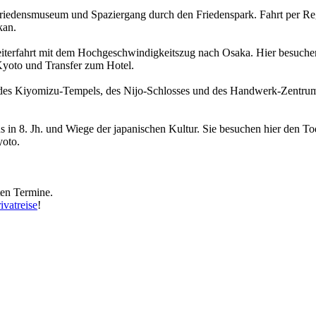
Friedensmuseum und Spaziergang durch den Friedenspark. Fahrt per Re
kan.
terfahrt mit dem Hochgeschwindigkeitszug nach Osaka. Hier besuchen
yoto und Transfer zum Hotel.
des Kiyomizu-Tempels, des Nijo-Schlosses und des Handwerk-Zentrums.
s in 8. Jh. und Wiege der japanischen Kultur. Sie besuchen hier den 
yoto.
ten Termine.
ivatreise
!