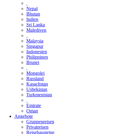
Nepal
Bhutan
Indien
Sri Lanka
Malediven
Malaysia
Singapur
Indonesien
Philippinen
Brunei
Mongolei
Russland
Kasachstan
Usbekistan
Turkmenistan
Emirate
Oman
Angebote
Gruppenreisen
Privatreisen
Reisebausteine