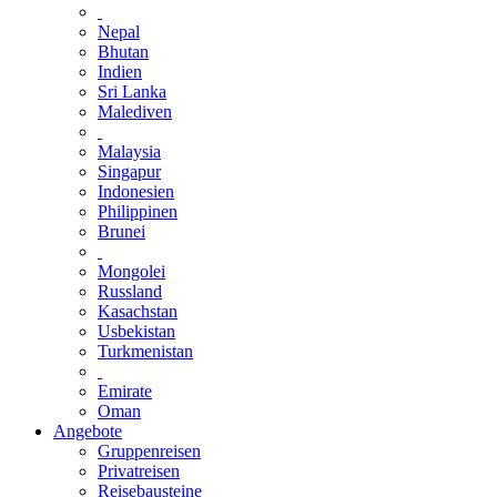
Nepal
Bhutan
Indien
Sri Lanka
Malediven
Malaysia
Singapur
Indonesien
Philippinen
Brunei
Mongolei
Russland
Kasachstan
Usbekistan
Turkmenistan
Emirate
Oman
Angebote
Gruppenreisen
Privatreisen
Reisebausteine