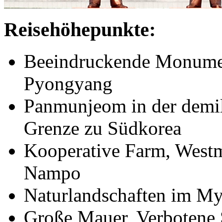
Reisehöhepunkte:
Beeindruckende Monume
Pyongyang
Panmunjeom in der demil
Grenze zu Südkorea
Kooperative Farm, West
Nampo
Naturlandschaften im M
Große Mauer, Verbotene 