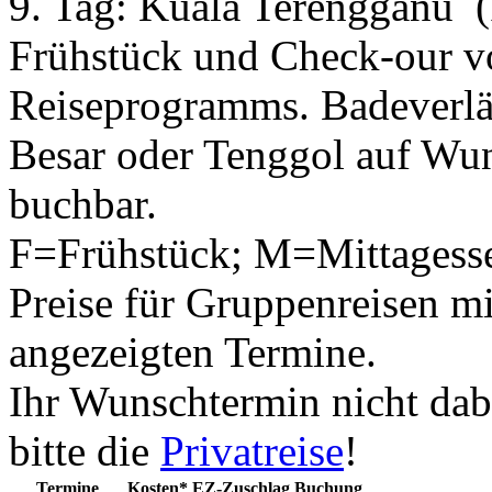
9. Tag:
Kuala Terengganu
Frühstück und Check-our v
Reiseprogramms. Badeverlä
Besar oder Tenggol auf Wu
buchbar.
F=Frühstück; M=Mittagess
Preise für Gruppenreisen mi
angezeigten Termine.
Ihr Wunschtermin nicht dab
bitte die
Privatreise
!
Termine
Kosten*
EZ-Zuschlag
Buchung