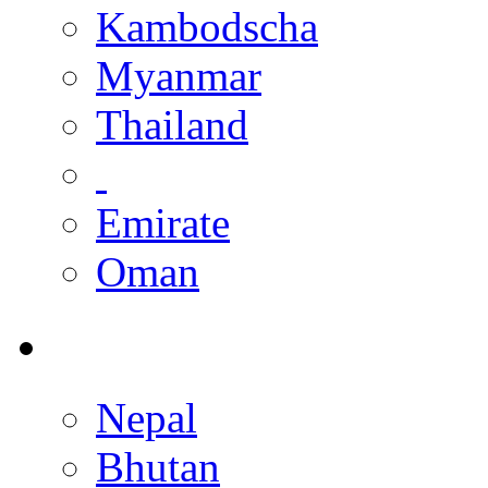
Kambodscha
Myanmar
Thailand
Emirate
Oman
Nepal
Bhutan