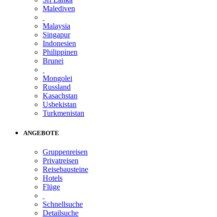
Malediven
Malaysia
Singapur
Indonesien
Philippinen
Brunei
Mongolei
Russland
Kasachstan
Usbekistan
Turkmenistan
ANGEBOTE
Gruppenreisen
Privatreisen
Reisebausteine
Hotels
Flüge
Schnellsuche
Detailsuche