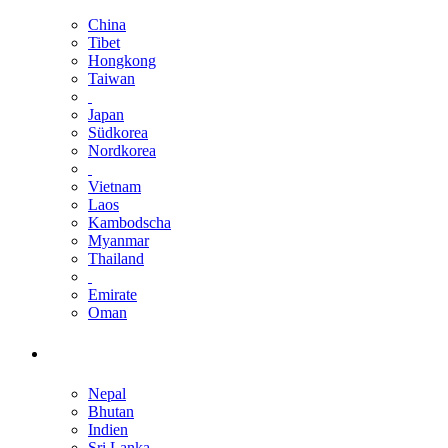
China
Tibet
Hongkong
Taiwan
Japan
Südkorea
Nordkorea
Vietnam
Laos
Kambodscha
Myanmar
Thailand
Emirate
Oman
Nepal
Bhutan
Indien
Sri Lanka