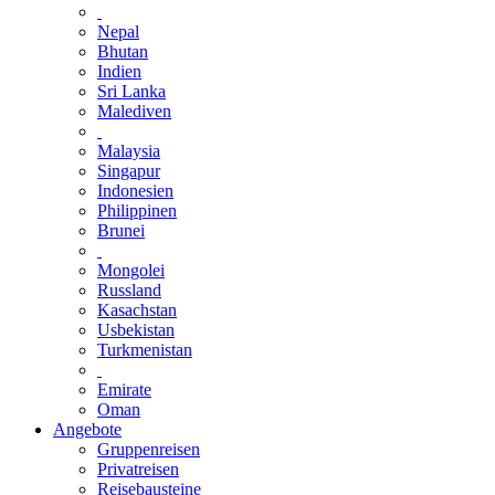
Nepal
Bhutan
Indien
Sri Lanka
Malediven
Malaysia
Singapur
Indonesien
Philippinen
Brunei
Mongolei
Russland
Kasachstan
Usbekistan
Turkmenistan
Emirate
Oman
Angebote
Gruppenreisen
Privatreisen
Reisebausteine