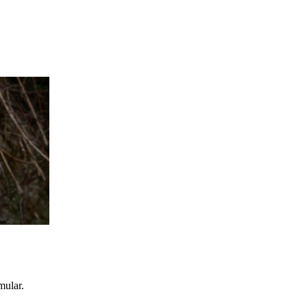
mular.