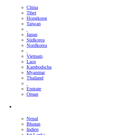
China
Tibet
Hongkong
Taiwan
Japan
Südkorea
Nordkorea
Vietnam
Laos
Kambodscha
Myanmar
Thailand
Emirate
Oman
Nepal
Bhutan
Indien
Sri Lanka