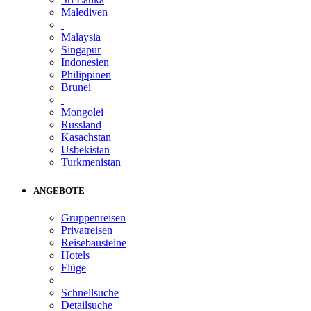
Malediven
Malaysia
Singapur
Indonesien
Philippinen
Brunei
Mongolei
Russland
Kasachstan
Usbekistan
Turkmenistan
ANGEBOTE
Gruppenreisen
Privatreisen
Reisebausteine
Hotels
Flüge
Schnellsuche
Detailsuche