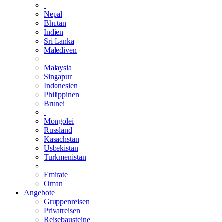
Nepal
Bhutan
Indien
Sri Lanka
Malediven
Malaysia
Singapur
Indonesien
Philippinen
Brunei
Mongolei
Russland
Kasachstan
Usbekistan
Turkmenistan
Emirate
Oman
Angebote
Gruppenreisen
Privatreisen
Reisebausteine