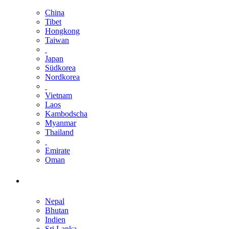
China
Tibet
Hongkong
Taiwan
Japan
Südkorea
Nordkorea
Vietnam
Laos
Kambodscha
Myanmar
Thailand
Emirate
Oman
Nepal
Bhutan
Indien
Sri Lanka