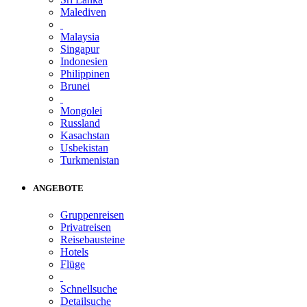
Malediven
Malaysia
Singapur
Indonesien
Philippinen
Brunei
Mongolei
Russland
Kasachstan
Usbekistan
Turkmenistan
ANGEBOTE
Gruppenreisen
Privatreisen
Reisebausteine
Hotels
Flüge
Schnellsuche
Detailsuche