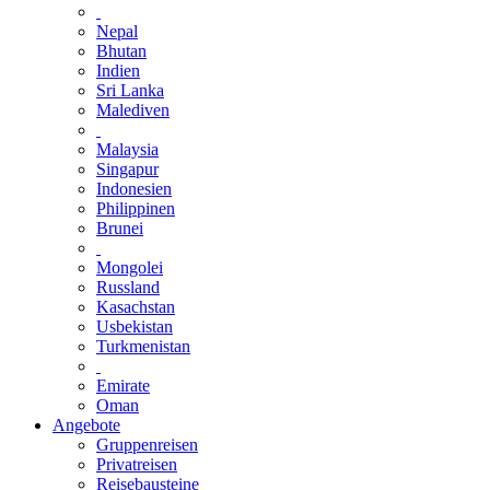
Nepal
Bhutan
Indien
Sri Lanka
Malediven
Malaysia
Singapur
Indonesien
Philippinen
Brunei
Mongolei
Russland
Kasachstan
Usbekistan
Turkmenistan
Emirate
Oman
Angebote
Gruppenreisen
Privatreisen
Reisebausteine