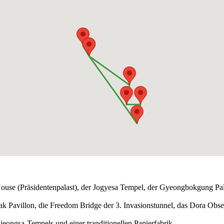
ouse (Präsidentenpalast), der Jogyesa Tempel, der Gyeongbokgung P
Pavillon, die Freedom Bridge der 3. Invasionstunnel, das Dora Obser
ongsa-Tempels und einer tranditionellen Papierfabrik.