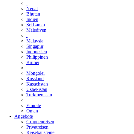
Nepal
Bhutan
Indien
Sri Lanka
Malediven
Malaysia
Singapur
Indonesien
Philippinen
Brunei
Mongolei
Russland
Kasachstan
Usbekistan
Turkmenistan
Emirate
Oman
Angebote
Gruppenreisen
Privatreisen
Reisebausteine