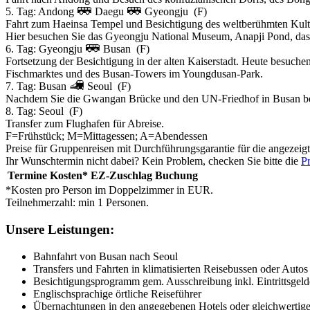
5. Tag:
Andong
Daegu
Gyeongju
(F)
Fahrt zum Haeinsa Tempel und Besichtigung des weltberühmten Kultur
Hier besuchen Sie das Gyeongju National Museum, Anapji Pond, d
6. Tag:
Gyeongju
Busan
(F)
Fortsetzung der Besichtigung in der alten Kaiserstadt. Heute besuc
Fischmarktes und des Busan-Towers im Youngdusan-Park.
7. Tag:
Busan
Seoul
(F)
Nachdem Sie die Gwangan Brücke und den UN-Friedhof in Busan bes
8. Tag:
Seoul
(F)
Transfer zum Flughafen für Abreise.
F=Frühstück; M=Mittagessen; A=Abendessen
Preise für Gruppenreisen mit Durchführungsgarantie für die angezeig
Ihr Wunschtermin nicht dabei? Kein Problem, checken Sie bitte die
Pr
Termine
Kosten*
EZ-Zuschlag
Buchung
*Kosten pro Person im Doppelzimmer in EUR.
Teilnehmerzahl: min 1 Personen.
Unsere Leistungen:
Bahnfahrt von Busan nach Seoul
Transfers und Fahrten in klimatisierten Reisebussen oder Auto
Besichtigungsprogramm gem. Ausschreibung inkl. Eintrittsgeld
Englischsprachige örtliche Reiseführer
Übernachtungen in den angegebenen Hotels oder gleichwertig