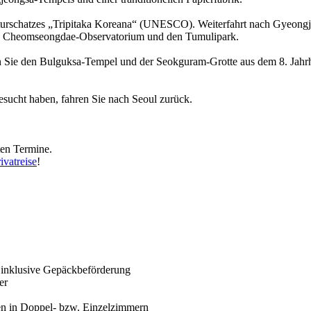
schatzes „Tripitaka Koreana“ (UNESCO). Weiterfahrt nach Gyeongju, d
as Cheomseongdae-Observatorium und den Tumulipark.
hen Sie den Bulguksa-Tempel und der Seokguram-Grotte aus dem 8. Jahr
ucht haben, fahren Sie nach Seoul zurück.
ten Termine.
ivatreise
!
s inklusive Gepäckbeförderung
er
en in Doppel- bzw. Einzelzimmern