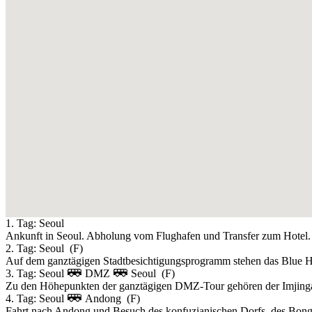
1. Tag:
Seoul
Ankunft in Seoul. Abholung vom Flughafen und Transfer zum Hotel.
2. Tag:
Seoul
(F)
Auf dem ganztägigen Stadtbesichtigungsprogramm stehen das Blue H
3. Tag:
Seoul
DMZ
Seoul
(F)
Zu den Höhepunkten der ganztägigen DMZ-Tour gehören der Imjingak 
4. Tag:
Seoul
Andong
(F)
Fahrt nach Andong und Besuch des konfuzianischen Dorfs, des Bongje