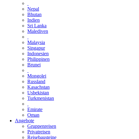
Nepal
Bhutan
Indien
Sri Lanka
Malediven
Malaysia
Singapur
Indonesien
Philippinen
Brunei
Mongolei
Russland
Kasachstan
Usbekistan
Turkmenistan
Emirate
Oman
Angebote
Gruppenreisen
Privatreisen
Reisebausteine