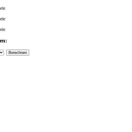
rie
rie
rie
en: