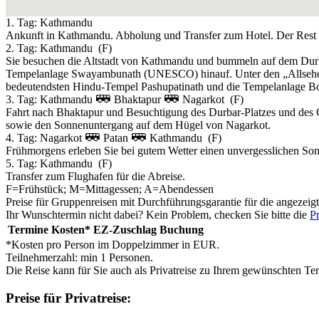
1. Tag:
Kathmandu
Ankunft in Kathmandu. Abholung und Transfer zum Hotel. Der Rest d
2. Tag:
Kathmandu
(F)
Sie besuchen die Altstadt von Kathmandu und bummeln auf dem Durbar
Tempelanlage Swayambunath (UNESCO) hinauf. Unter den „Allsehen
bedeutendsten Hindu-Tempel Pashupatinath und die Tempelanlage Bou
3. Tag:
Kathmandu
Bhaktapur
Nagarkot
(F)
Fahrt nach Bhaktapur und Besuchtigung des Durbar-Platzes und des
sowie den Sonnenuntergang auf dem Hügel von Nagarkot.
4. Tag:
Nagarkot
Patan
Kathmandu
(F)
Frühmorgens erleben Sie bei gutem Wetter einen unvergesslichen So
5. Tag:
Kathmandu
(F)
Transfer zum Flughafen für die Abreise.
F=Frühstück; M=Mittagessen; A=Abendessen
Preise für Gruppenreisen mit Durchführungsgarantie für die angezeig
Ihr Wunschtermin nicht dabei? Kein Problem, checken Sie bitte die
Pr
Termine
Kosten*
EZ-Zuschlag
Buchung
*Kosten pro Person im Doppelzimmer in EUR.
Teilnehmerzahl: min 1 Personen.
Die Reise kann für Sie auch als Privatreise zu Ihrem gewünschten Te
Preise für Privatreise: