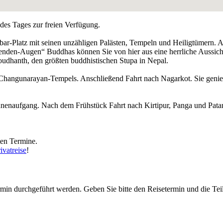
es Tages zur freien Verfügung.
-Platz mit seinen unzähligen Palästen, Tempeln und Heiligtümern. An
den-Augen“ Buddhas können Sie von hier aus eine herrliche Aussich
dhanth, den größten buddhistischen Stupa in Nepal.
 Changunarayan-Tempels. Anschließend Fahrt nach Nagarkot. Sie geni
nnenaufgang. Nach dem Frühstück Fahrt nach Kirtipur, Panga und Pata
ten Termine.
ivatreise
!
rmin durchgeführt werden. Geben Sie bitte den Reisetermin und die Tei