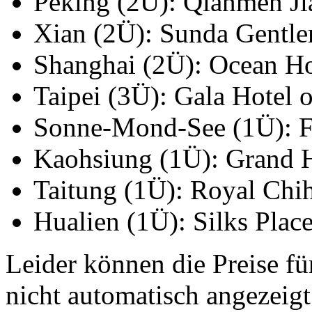
Peking (2Ü): Qianmen J
Xian (2Ü): Sunda Gentle
Shanghai (2Ü): Ocean H
Taipei (3Ü): Gala Hotel 
Sonne-Mond-See (1Ü): F
Kaohsiung (1Ü): Grand 
Taitung (1Ü): Royal Chi
Hualien (1Ü): Silks Pla
Leider können die Preise fü
nicht automatisch angezeig