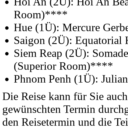
Hoi An (2Ü): Hoi An Be
Room)****
Hue (1Ü): Mercure Gerb
Saigon (2Ü): Equatorial
Siem Reap (2Ü): Somade
(Superior Room)****
Phnom Penh (1Ü): Julia
Die Reise kann für Sie auch
gewünschten Termin durchge
den Reisetermin und die Te