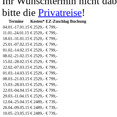
Ihr Wunschtermin nicht dab
bitte die
Privatreise
!
Termine
Kosten*
EZ-Zuschlag
Buchung
04.01.-17.01.15
€ 2529,-
€ 799,-
11.01.-24.01.15
€ 2529,-
€ 799,-
18.01.-31.01.15
€ 2529,-
€ 799,-
25.01.-07.02.15
€ 2529,-
€ 799,-
01.02.-14.02.15
€ 2529,-
€ 799,-
08.02.-21.02.15
€ 2529,-
€ 799,-
15.02.-28.02.15
€ 2529,-
€ 799,-
22.02.-07.03.15
€ 2529,-
€ 799,-
01.03.-14.03.15
€ 2529,-
€ 799,-
08.03.-21.03.15
€ 2529,-
€ 799,-
15.03.-28.03.15
€ 2529,-
€ 799,-
22.03.-04.04.15
€ 2529,-
€ 799,-
29.03.-11.04.15
€ 2529,-
€ 799,-
12.04.-25.04.15
€ 2489,-
€ 739,-
26.04.-09.05.15
€ 2489,-
€ 739,-
10.05.-23.05.15
€ 2489,-
€ 739,-