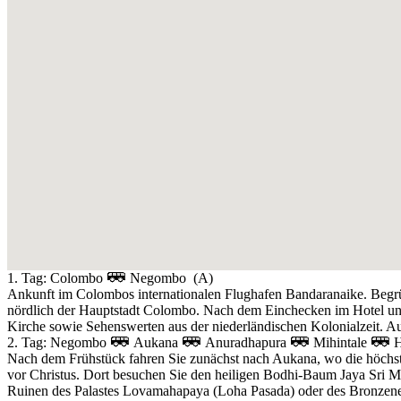
1. Tag:
Colombo
Negombo
(A)
Ankunft im Colombos internationalen Flughafen Bandaranaike. Begrü
nördlich der Hauptstadt Colombo. Nach dem Einchecken im Hotel und 
Kirche sowie Sehenswerten aus der niederländischen Kolonialzeit. Au
2. Tag:
Negombo
Aukana
Anuradhapura
Mihintale
Nach dem Frühstück fahren Sie zunächst nach Aukana, wo die höchste
vor Christus. Dort besuchen Sie den heiligen Bodhi-Baum Jaya Sri 
Ruinen des Palastes Lovamahapaya (Loha Pasada) oder des Bronzenen P