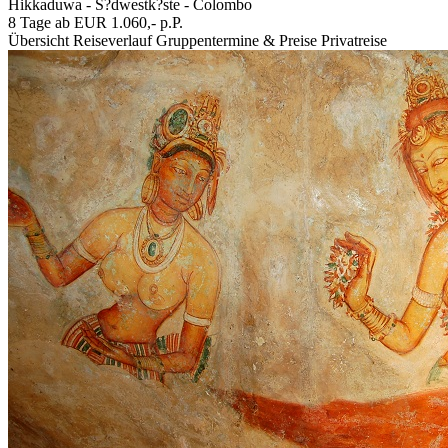
Hikkaduwa - S?dwestk?ste - Colombo
8 Tage ab EUR 1.060,- p.P.
Übersicht
Reiseverlauf
Gruppentermine & Preise
Privatreise