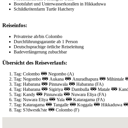
Bootsfahrt und Unterwasserkorallen in Hikkaduwa
Schildkrötenfarm Turtle Hatchery
Reiseinfos:
Privatreise ab/bis Colombo
Durchführungsgarantie ab 1 Person
Deutschsprachige örtliche Reiseleitung
Badeverlängerung zubuchbar
Übersicht des Reiseverlaufs:
Tag: Colombo
Negombo (A)
Tag: Negombo
Aukana
Anuradhapura
Mihintale
Tag: Habarana
Pinnawala
Habarana (FA)
Tag: Habarana
Sigiriya
Dambulla
Matale
Kand
Tag: Kandy
Pinnawala
Nuwara Eliya (FA)
Tag: Nuwara Eliya
Yala
Kataragama (FA)
Tag: Kataragama
Tangalle
Koggala
Hikkaduwa
Tag: S?dwestk?ste
Colombo (F)