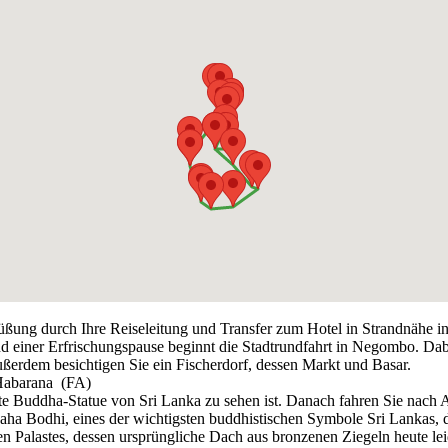
ßung durch Ihre Reiseleitung und Transfer zum Hotel in Strandnähe i
einer Erfrischungspause beginnt die Stadtrundfahrt in Negombo. Dabe
ßerdem besichtigen Sie ein Fischerdorf, dessen Markt und Basar.
Habarana
(FA)
 Buddha-Statue von Sri Lanka zu sehen ist. Danach fahren Sie nach An
Maha Bodhi, eines der wichtigsten buddhistischen Symbole Sri Lankas
alastes, dessen ursprüngliche Dach aus bronzenen Ziegeln heute leider