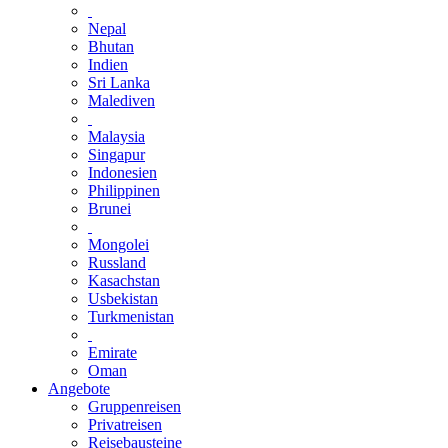
Nepal
Bhutan
Indien
Sri Lanka
Malediven
Malaysia
Singapur
Indonesien
Philippinen
Brunei
Mongolei
Russland
Kasachstan
Usbekistan
Turkmenistan
Emirate
Oman
Angebote
Gruppenreisen
Privatreisen
Reisebausteine